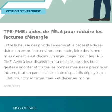
GESTION D’ENTREPRISE
TPE-PME : aides de l’É­tat pour ré­duire les
fac­tures d’éner­gie
Entre la hausse des prix de l’éner­gie et la né­ces­si­té de ré­
duire son em­preinte en­vi­ron­ne­men­ta­le, faire des éco­no­
mies d’éner­gie est de­ve­nu un en­jeu ma­jeur pour les TPE-
PME. Avec à leur dis­po­si­tion, au-de­là des tous les bons
gestes à adop­ter et toutes les bonnes me­sures à prendre en
in­ter­ne, tout un pa­nel d’aides et de dis­po­si­tifs dé­ployés par
l’E­tat pour consom­mer mieux et dé­pen­ser moins.
08/11/2023
NOS OFFRES