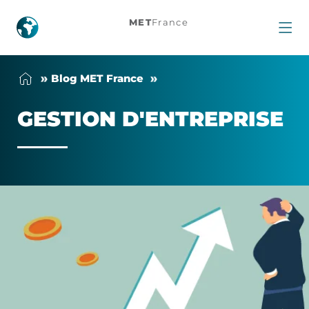
Gestion
MET
France
d'entreprise
Blog MET France
GES­TION D'EN­TRE­PRISE