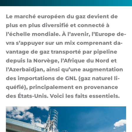
Europe
Le mar­ché eu­ro­péen du gaz de­vient de
?
plus en plus di­ver­si­fié et connec­té à
l’échelle mon­diale. À l’ave­nir, l’Eu­rope de­
vra s’ap­puyer sur un mix com­pre­nant da­
van­tage de gaz trans­por­té par pi­pe­line
de­puis la Nor­vè­ge, l’A­frique du Nord et
l’A­zer­baïd­jan, ain­si qu’une aug­men­ta­tion
des im­por­ta­tions de GNL (gaz na­tu­rel li­
qué­fié), prin­ci­pa­le­ment en pro­ve­nance
des États-U­nis. Voi­ci les faits es­sen­tiels.