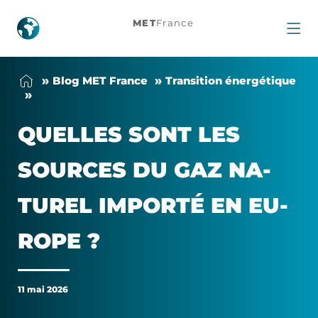
Quelles
MET
France
sont
Blog MET France
Tran­si­tion éner­gé­tique
les
sources
QUELLES SONT LES
du
SOURCES DU GAZ NA­
gaz
TU­REL IM­POR­TÉ EN EU­
naturel
ROPE ?
importé
11 mai 2026
en