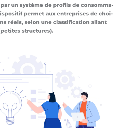
és par un sys­tème de pro­fils de consom­ma­
s­po­si­tif per­met aux en­tre­prises de choi­
 réels, se­lon une clas­si­fi­ca­tion al­lant
e­tites struc­tu­res).