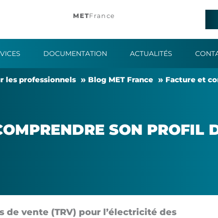
MET
France
VICES
DOCUMENTATION
ACTUALITÉS
CONT
 les pro­fes­sion­nels
Blog MET France
Fac­ture et co
: COM­PRENDRE SON PRO­FIL
és de vente (TRV) pour l’élec­tri­ci­té des