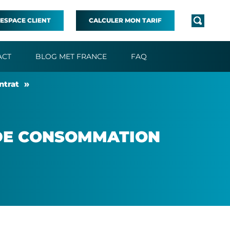
ESPACE CLIENT
CALCULER MON TARIF
ACT
BLOG MET FRANCE
FAQ
ntrat
 DE CONSOM­MA­TION