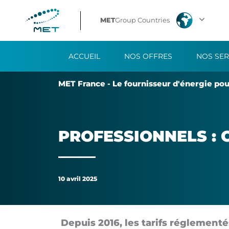
Professionnels
MET
Group Countries
:
ACCUEIL
NOS OFFRES
NOS SER
comprendre
MET France - Le four­nis­seur d'éner­gie pour
son
profil
PRO­FES­SION­NELS 
de
consommation
10 avril 2025
De­puis 2016, les ta­rifs ré­gle­men­t