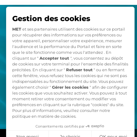
NOS OFFRES
NOS SERVICES
Électricité Verte
Biogaz
Compensation
Carbone