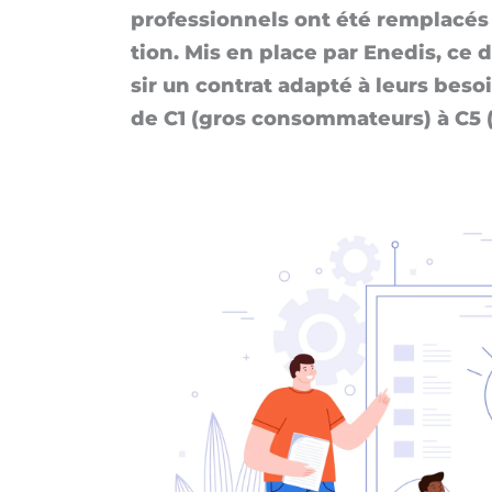
pro­fes­sion­nels ont été rem­pla­c
tion. Mis en place par Ene­dis, ce di
sir un contrat adap­té à leurs be­soins
de C1 (gros consom­ma­teurs) à C5 (p