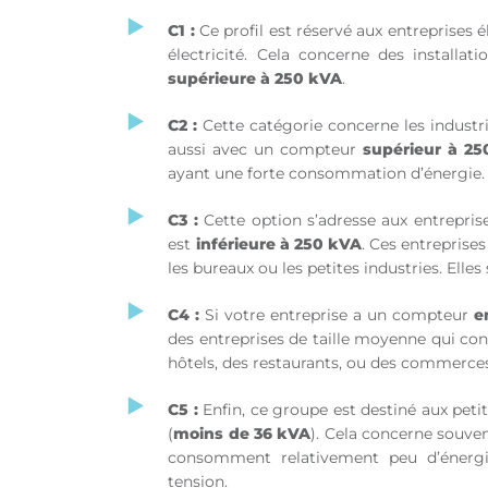
C1 :
Ce profil est réservé
aux entreprises él
électricité. Cela concerne des install
supérieure à 250 kVA
.
C2 :
Cette catégorie concerne les indus
aussi avec un compteur
supérieur à 2
ayant une forte consommation d’énergie
C3 :
Cette option s’adresse aux entrepri
est
inférieure à 250 kVA
. Ces entrepris
les bureaux ou les petites industries. Ell
C4 :
Si votre entreprise a un compteur
e
des entreprises de taille moyenne qui co
hôtels, des restaurants, ou des commerce
C5 :
Enfin, ce groupe est destiné aux petit
(
moins de 36 kVA
). Cela concerne souven
consomment relativement peu d’énerg
tension.