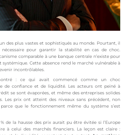
n des plus vastes et sophistiqués au monde. Pourtant, il
e nécessaire pour garantir la stabilité en cas de choc.
canisme comparable à une banque centrale n’existe pour
nt systémique. Cette absence rend le marché vulnérable à
evenir incontrôlables.
 montré : ce qui avait commencé comme un choc
e de confiance et de liquidité. Les acteurs ont peiné à
rédit se sont évaporées, et même des entreprises solides
. Les prix ont atteint des niveaux sans précédent, non
is parce que le fonctionnement même du système s’est
de la hausse des prix aurait pu être évitée si l’Europe
ire à celui des marchés financiers. La leçon est claire :