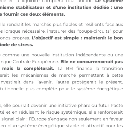
nce et la liquidité comptent tout autant.
Le système
sme stabilisateur et d’une institution dédiée : une
e fournir ces deux éléments.
le rendrait les marchés plus fiables et résilients face aux
és lorsque nécessaire, instaurer des “coupe-circuits” pour
 fonds propres.
L’objectif est simple : maintenir le bon
ode de stress.
ée comme une nouvelle institution indépendante ou une
Banque Centrale Européenne.
Elle ne concurrencerait pas
mais la compléterait.
La BEI finance la transition
iserait les mécanismes de marché permettant à cette
vestirait dans l’avenir, l’autre protégerait le présent.
titutionnelle plus complète pour le système énergétique
, elle pourrait devenir une initiative phare du futur Pacte
ité et en réduisant le risque systémique, elle renforcerait
n signal clair : l’Europe s’engage non seulement en faveur
en d’un système énergétique stable et attractif pour les