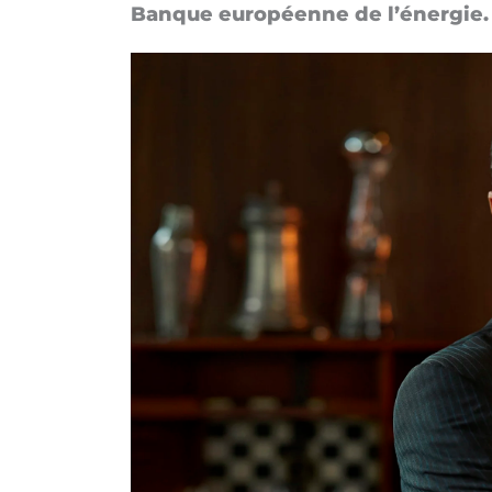
Banque eu­ro­péenne de l’éner­gie.