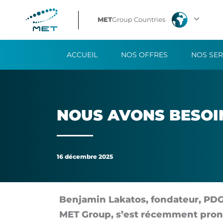
Nous
MET
Group Countries
avons
ACCUEIL
NOS OFFRES
NOS SER
besoin
d’une
Banque
NOUS AVONS BE­SOIN
Européenne
de
16 décembre 2025
l’Énergie
Ben­ja­min La­ka­tos, fon­da­teur, PDG
MET Group, s’est ré­cem­ment pro­n