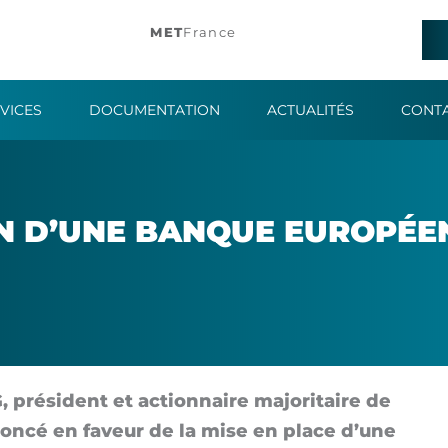
MET
France
VICES
DOCUMENTATION
ACTUALITÉS
CONT
 D’UNE BANQUE EU­RO­PÉENN
, pré­sident et ac­tion­naire ma­jo­ri­taire de
on­cé en fa­veur de la mise en place d’une