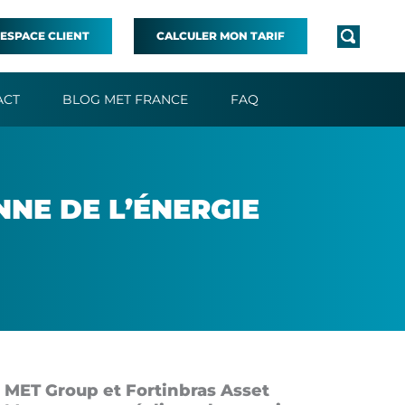
ESPACE CLIENT
CALCULER MON TARIF
ACT
BLOG MET FRANCE
FAQ
E DE L’É­NER­GIE
MET Group et Fortinbras Asset